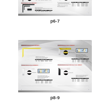
p6-7
p8-9